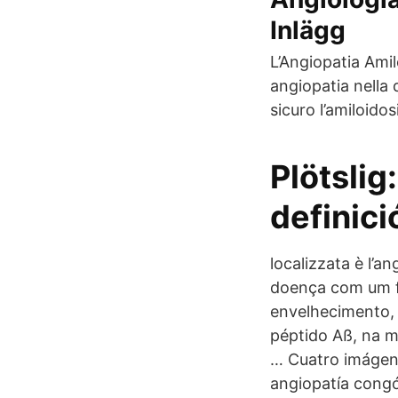
Inlägg
L’Angiopatia Ami
angiopatia nella 
sicuro l’amiloidos
Plötslig
definici
localizzata è l’a
doença com um f
envelhecimento, 
péptido Aß, na m
… Cuatro imágene
angiopatía congóf