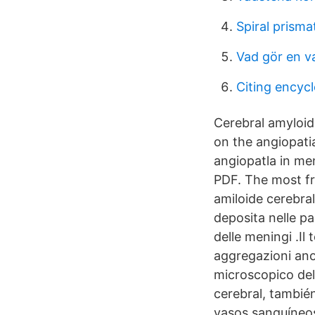
Spiral prisma
Vad gör en v
Citing encyc
Cerebral amyloid
on the angiopati
angiopatla in m
PDF. The most fr
amiloide cerebral
deposita nelle pa
delle meningi .Il
aggregazioni ano
microscopico del
cerebral, tambié
vasos sanguíneos