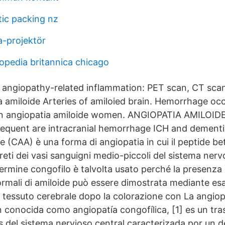
tic packing nz
a-projektör
lopedia britannica chicago
 angiopathy-related inflammation: PET scan, CT scan
a amiloide Arteries of amiloied brain. Hemorrhage oc
en angiopatia amiloide women. ANGIOPATIA AMILOI
equent are intracranial hemorrhage ICH and dementia
e (CAA) è una forma di angiopatia in cui il peptide bet
reti dei vasi sanguigni medio-piccoli del sistema nerv
 termine congofilo è talvolta usato perché la presenza 
rmali di amiloide può essere dimostrata mediante e
 tessuto cerebrale dopo la colorazione con La angiop
n conocida como angiopatía congofílica, [1] es un tra
 del sistema nervioso central caracterizada por un d