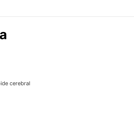
ka
oide cerebral