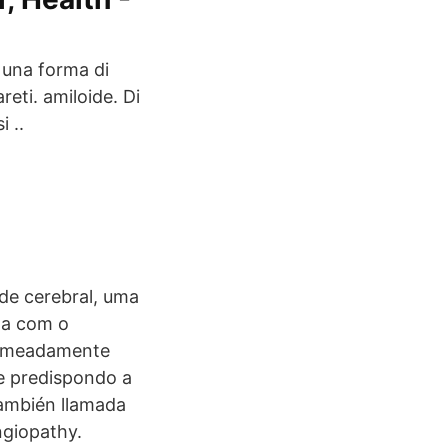
 una forma di
reti. amiloide. Di
 ..
ide cerebral, uma
ma com o
 nomeadamente
 e predispondo a
también llamada
ngiopathy.