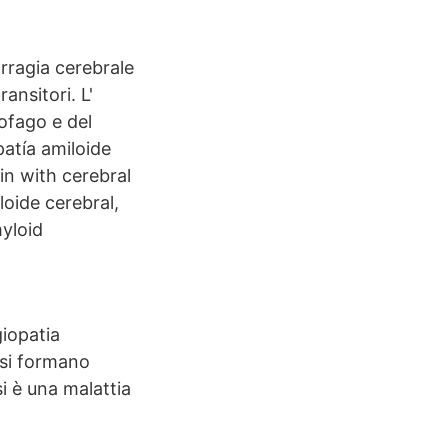
orragia cerebrale
ansitori. L'
sofago e del
atía amiloide
in with cerebral
loide cerebral,
myloid
iopatia
 si formano
si è una malattia