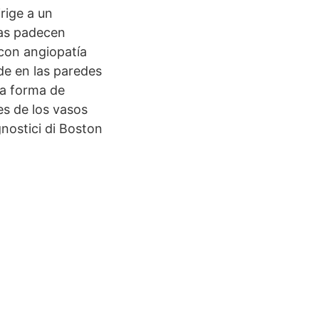
rige a un
as padecen
con angiopatía
de en las paredes
na forma de
des de los vasos
gnostici di Boston