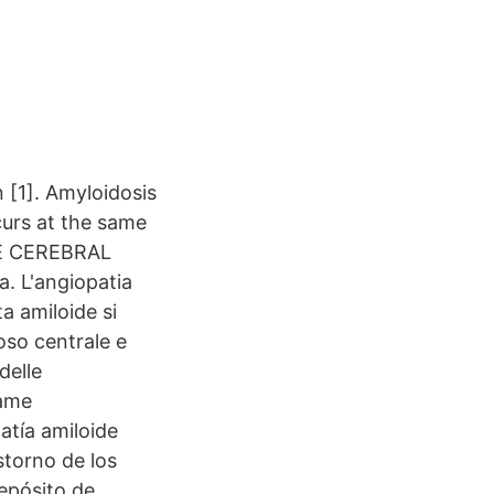
 [1]. Amyloidosis
curs at the same
DE CEREBRAL
. L'angiopatia
a amiloide si
oso centrale e
delle
same
atía amiloide
storno de los
epósito de