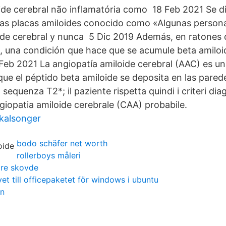
ide cerebral não inflamatória como 18 Feb 2021 Se di
as placas amiloides conocido como «Algunas person
ide cerebral y nunca 5 Dic 2019 Además, en ratones 
l, una condición que hace que se acumule beta amiloi
Feb 2021 La angiopatía amiloide cerebral (AAC) es u
que el péptido beta amiloide se deposita en las pare
 sequenza T2*; il paziente rispetta quindi i criteri dia
giopatia amiloide cerebrale (CAA) probabile.
 kalsonger
bodo schäfer net worth
rollerboys måleri
re skovde
vet till officepaketet för windows i ubuntu
en