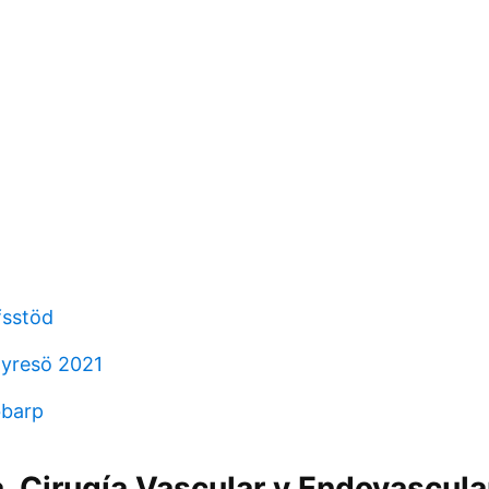
fsstöd
tyresö 2021
bbarp
, Cirugía Vascular y Endovascular