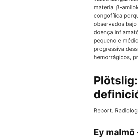
material β-amiloi
congofílica porq
observados bajo 
doença inflamató
pequeno e médio 
progressiva dess
hemorrágicos, pr
Plötslig
definici
Report. Radiolog
Ey malmö -