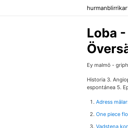
hurmanblirrika
Loba -
Översä
Ey malmö - griph
Historia 3. Angio
espontánea 5. Ep
Adress mälar
One piece flo
Vadstena ko