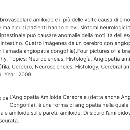
brovascolare amiloide è il più delle volte causa di em
ma alcuni pazienti hanno brevi, sintomi neurologici tr
intestinale può causare anomalie della motilità dell'e
 intestino. Cuatro imágenes de un cerebro con angiop
 llamada angiopatía congófila).Four pictures of a bra
y. Topics: Neurociencias, Histología, Angiopatía ami
fila, Cerebro, Neurosciencies, Histology, Cerebral a
n. Year: 2009.
L’Angiopatia Amiloide Cerebrale (detta anche Ang
Congofila), è una forma di angiopatia nella quale
ale amiloide sulle pareti. amiloide. Di sicuro l’amiloido
scurata.