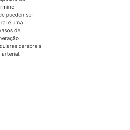
érmino
ide pueden ser
bral é uma
vasos de
eneração
culares cerebrais
arterial.