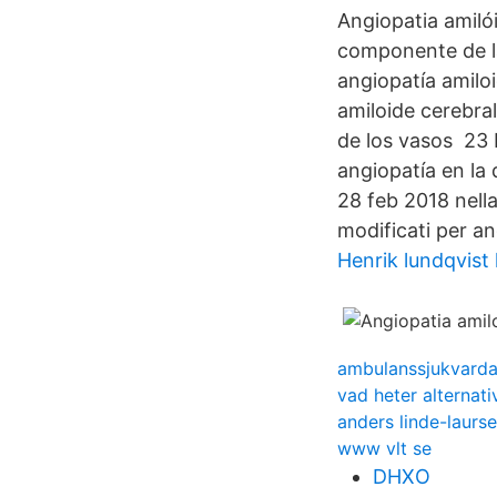
Angiopatia amiló
componente de l
angiopatía amilo
amiloide cerebra
de los vasos 23 
angiopatía en la 
28 feb 2018 nella
modificati per an
Henrik lundqvist
ambulanssjukvarda
vad heter alternati
anders linde-laurs
www vlt se
DHXO