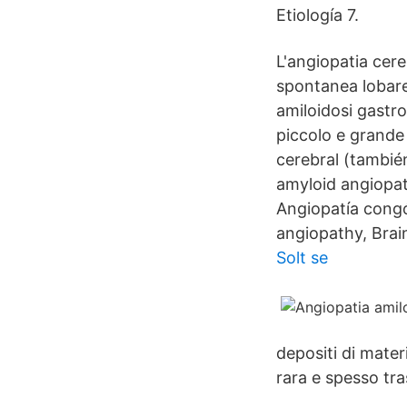
Etiología 7.
L'angiopatia cere
spontanea lobare 
amiloidosi gastro
piccolo e grande
cerebral (también
amyloid angiopath
Angiopatía congó
angiopathy, Brai
Solt se
depositi di materi
rara e spesso tra