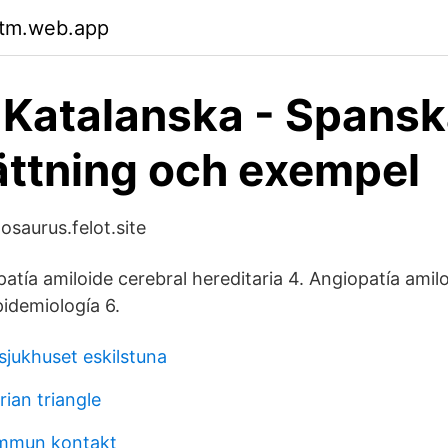
rtm.web.app
 Katalanska - Spans
ttning och exempel
osaurus.felot.site
patía amiloide cerebral hereditaria 4. Angiopatía amil
idemiología 6.
sjukhuset eskilstuna
rian triangle
mmun kontakt