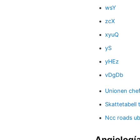
wsY
zcX
xyuQ
yS
yHEz
vDgDb
Unionen che
Skattetabell 
Ncc roads u
Angiología