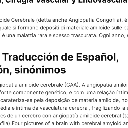
loide Cerebrale (detta anche Angiopatia Congofila), è
quale si formano depositi di materiale amiloide sulle pa
i è una malattia rara e spesso trascurata. Ogni anno, si
: Traducción de Español,
ón, sinónimos
ngiopatia amiloide cerebrale (CAA). A angiopatia amiló
orte componente genético, e com uma relação ínti
carateriza-se pela deposição de matéria amilóide,
édia e íntima da vasculatura cerebral, fragilizando-a
s de un cerebro con angiopatía amiloide cerebral (
ila).Four pictures of a brain with cerebral amyloid a