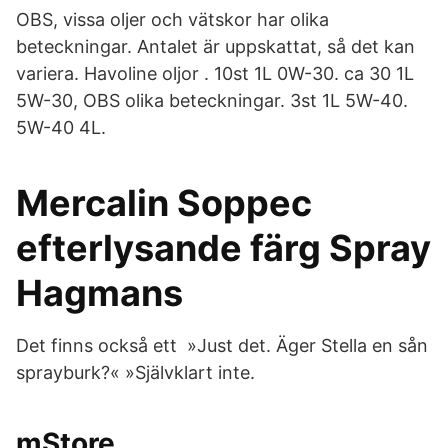
OBS, vissa oljer och vätskor har olika
beteckningar. Antalet är uppskattat, så det kan
variera. Havoline oljor . 10st 1L 0W-30. ca 30 1L
5W-30, OBS olika beteckningar. 3st 1L 5W-40.
5W-40 4L.
Mercalin Soppec
efterlysande färg Spray
Hagmans
Det finns också ett »Just det. Äger Stella en sån
sprayburk?« »Självklart inte.
mStore