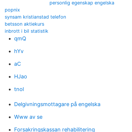
personlig egenskap engelska
popnix
synsam kristianstad telefon
betsson aktiekurs
inbrott i bil statistik
qmQ
hYv
aC
HJao
tnol
Delgivningsmottagare på engelska
Www av se
Forsakringskassan rehabilitering