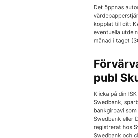
Det öppnas auto
värdepapperstjän
kopplat till ditt
eventuella utdel
månad i taget (3
Förvärv
publ Sk
Klicka på din ISK
Swedbank, sparb
bankgiroavi som 
Swedbank eller Da
registrerat hos 
Swedbank och che