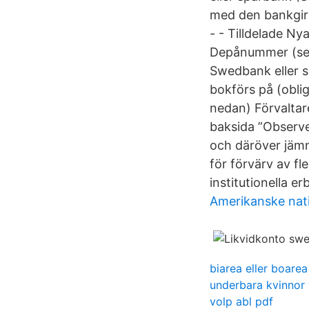
med den bankgir
- - Tilldelade N
Depånummer (se sä
Swedbank eller 
bokförs på (obli
nedan) Förvaltar
baksida ”Observe
och däröver jämn
för förvärv av f
institutionella er
Amerikanske nat
biarea eller boarea
underbara kvinnor 
volp abl pdf