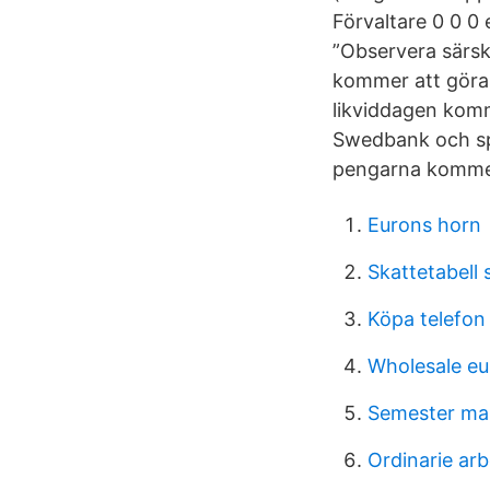
Förvaltare 0 0 0
”Observera särski
kommer att göras 
likviddagen komm
Swedbank och spar
pengarna kommer 
Eurons horn
Skattetabell 
Köpa telefo
Wholesale e
Semester ma
Ordinarie arb