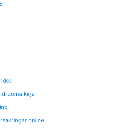
ad
ended
drooma kirja
ing
rsakringar online