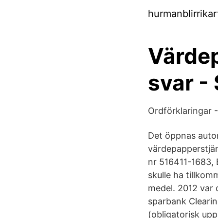
hurmanblirrika
Värdep
svar 
Ordförklaringar - 
Det öppnas auto
värdepapperstjäns
nr 516411-1683, 
skulle ha tillko
medel. 2012 var 
sparbank Clearin
(obligatorisk up