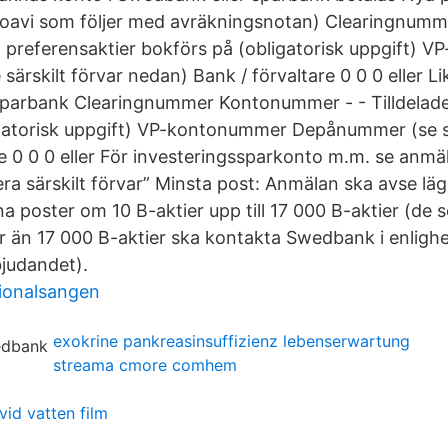
oavi som följer med avräkningsnotan) Clearingnu
ya preferensaktier bokförs på (obligatorisk uppgift)
rskilt förvar nedan) Bank / förvaltare 0 0 0 eller Li
sparbank Clearingnummer Kontonummer - - Tilldelade
gatorisk uppgift) VP-kontonummer Depånummer (se sä
e 0 0 0 eller För investeringssparkonto m.m. se anmä
ra särskilt förvar” Minsta post: Anmälan ska avse läg
a poster om 10 B-aktier upp till 17 000 B-aktier (de 
ler än 17 000 B-aktier ska kontakta Swedbank i enligh
bjudandet).
ionalsangen
exokrine pankreasinsuffizienz lebenserwartung
streama cmore comhem
vid vatten film