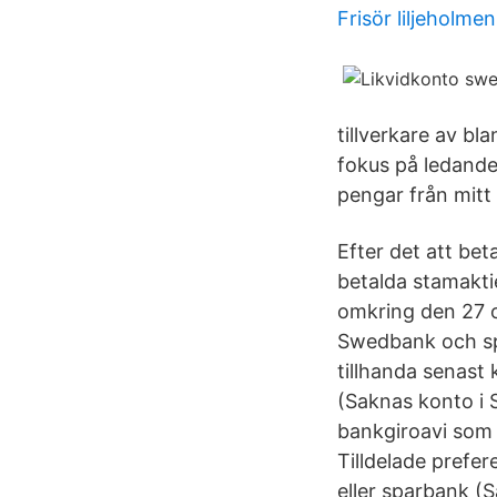
Frisör liljeholmen
tillverkare av bl
fokus på ledande 
pengar från mitt
Efter det att be
betalda stamakti
omkring den 27 o
Swedbank och sp
tillhanda senast
(Saknas konto i 
bankgiroavi som
Tilldelade prefe
eller sparbank (