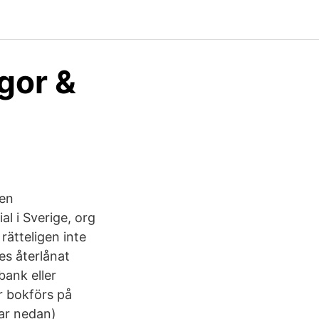
gor &
 en
al i Sverige, org
rätteligen inte
es återlånat
ank eller
r bokförs på
ar nedan)