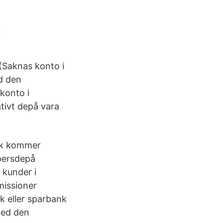
d
 (Saknas konto i
d den
konto i
ativt depå vara
ank kommer
ppersdepå
 kunder i
issioner
k eller sparbank
med den