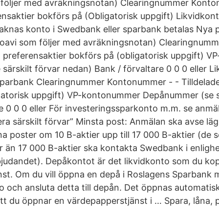
 följer med avräkningsnotan) Clearingnummer Kont
rensaktier bokförs på (Obligatorisk uppgift) Likvidko
Saknas konto i Swedbank eller sparbank betalas Nya 
oavi som följer med avräkningsnotan) Clearingnu
ya preferensaktier bokförs på (obligatorisk uppgift)
rskilt förvar nedan) Bank / förvaltare 0 0 0 eller Li
sparbank Clearingnummer Kontonummer - - Tilldelade
gatorisk uppgift) VP-kontonummer Depånummer (se sä
e 0 0 0 eller För investeringssparkonto m.m. se anmä
ra särskilt förvar” Minsta post: Anmälan ska avse läg
a poster om 10 B-aktier upp till 17 000 B-aktier (de 
ler än 17 000 B-aktier ska kontakta Swedbank i enligh
rbjudandet). Depåkontot är det likvidkonto som du koppl
st. Om du vill öppna en depå i Roslagens Sparbank 
och ansluta detta till depån. Det öppnas automatis
t du öppnar en värdepapperstjänst i … Spara, låna, 