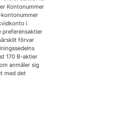
mmer Kontonummer
 VP-kontonummer
kvidkonto i
 preferensaktier
rskilt förvar
lningssedelns
st 170 B-aktier
som anmäler sig
et med det