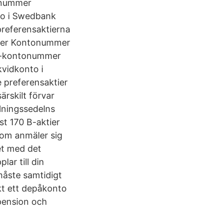
onummer
nto i Swedbank
preferensaktierna
mmer Kontonummer
 VP-kontonummer
kvidkonto i
 preferensaktier
rskilt förvar
lningssedelns
st 170 B-aktier
som anmäler sig
et med det
ar till din
måste samtidigt
kt ett depåkonto
pension och