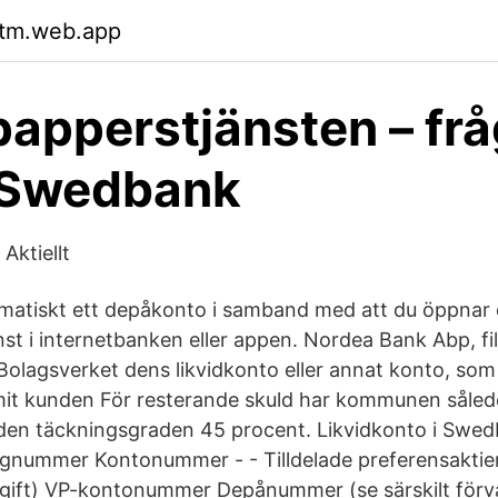
rtm.web.app
apperstjänsten – frå
- Swedbank
Aktiellt
matiskt ett depåkonto i samband med att du öppnar
t i internetbanken eller appen. Nordea Bank Abp, fili
Bolagsverket dens likvidkonto eller annat konto, som 
mmit kunden För resterande skuld har kommunen såled
den täckningsgraden 45 procent. Likvidkonto i Swedb
gnummer Kontonummer - - Tilldelade preferensaktie
pgift) VP-kontonummer Depånummer (se särskilt förv