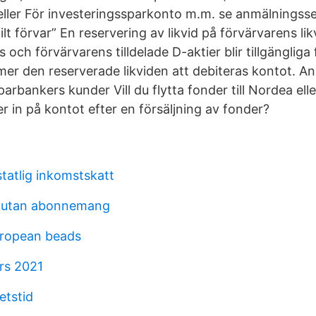
 eller För investeringssparkonto m.m. se anmälningss
lt förvar” En reservering av likvid på förvärvarens li
och förvärvarens tilldelade D-aktier blir tillgängliga 
er den reserverade likviden att debiteras kontot. A
bankers kunder Vill du flytta fonder till Nordea ell
in på kontot efter en försäljning av fonder?
statlig inkomstskatt
n utan abonnemang
uropean beads
rs 2021
etstid