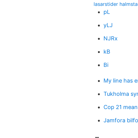
lasarstider halmst
pL
yLJ
NJRx
kB
Bi
My line has 
Tukholma syn
Cop 21 mean
Jamfora bilfo