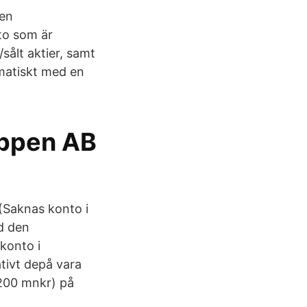
 en
to som är
sålt aktier, samt
omatiskt med en
uppen AB
 (Saknas konto i
d den
konto i
ativt depå vara
(200 mnkr) på