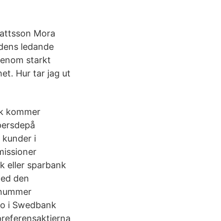
 Mattsson Mora
rdens ledande
 genom starkt
et. Hur tar jag ut
ank kommer
ppersdepå
 kunder i
issioner
k eller sparbank
med den
onummer
nto i Swedbank
preferensaktierna