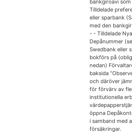
bankgiroavi som
Tilldelade prefe
eller sparbank (
med den bankgir
- - Tilldelade N
Depånummer (se sä
Swedbank eller 
bokförs på (obli
nedan) Förvaltar
baksida ”Observe
och däröver jämn
för förvärv av f
institutionella e
värdepapperstjän
öppna Depåkonto 
i samband med at
försäkringar.