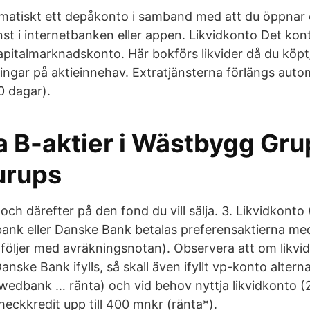
matiskt ett depåkonto i samband med att du öppnar
st i internetbanken eller appen. Likvidkonto Det kon
 Kapitalmarknadskonto. Här bokförs likvider då du köpt/
ningar på aktieinnehav. Extratjänsterna förlängs aut
0 dagar).
a B-aktier i Wästbygg Gr
urups
 och därefter på den fond du vill sälja. 3. Likvidkonto
ank eller Danske Bank betalas preferensaktierna me
följer med avräkningsnotan). Observera att om likvid
nske Bank ifylls, så skall även ifyllt vp-konto altern
Swedbank … ränta) och vid behov nyttja likvidkonto 
ckkredit upp till 400 mnkr (ränta*).