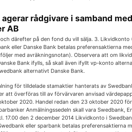
agerar rådgivare i samband me
er AB
 och därefter på den fond du vill sälja. 3. Likvidkonto
ank eller Danske Bank betalas preferensaktierna me
följer med avräkningsnotan). Observera att om likvid
nske Bank ifylls, så skall även ifyllt vp-konto altern
Swedbank alternativt Danske Bank.
talning för tilldelade stamaktier hanterats av Swedb
er att överföras till av förvärvaren anvisad värdepa
ktober 2020. Handel redan den 23 oktober 2020 för
arbanker Anmälningssedeln skall vara Swedbank, Em
 kl. 17.00 den 2 december 2014 Likvidkonto i Swedban
Swedbank eller sparbank betalas preferensaktierna 