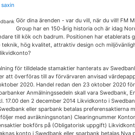
 saxin
Gör dina ärenden - var du vill, när du vill! FM
Group har en 150-årig historia och är idag No
andare till kök och badrum. Positionen har etablerats
teknik, hög kvalitet, attraktiv design och miljövänligh
 likvidkonto?
talning för tilldelade stamaktier hanterats av Swedb
er att överföras till av förvärvaren anvisad värdepa
ktober 2020. Handel redan den 23 oktober 2020 för
arbanker Anmälningssedeln skall vara Swedbank, Em
 kl. 17.00 den 2 december 2014 Likvidkonto i Swedban
Swedbank eller sparbank betalas preferensaktierna 
 följer med avräkningsnotan) Clearingnummer Kont
rensaktier bokförs på (Obligatorisk uppgift) Likvidko
Saknas konto i Swedbank eller sparbank betalas Nya 