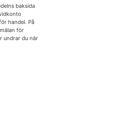
edelns baksida
kvidkonto
för handel. På
nmälan för
er undrar du när