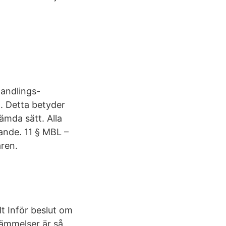
handlings-
g. Detta betyder
ämda sätt. Alla
gande. 11 § MBL –
aren.
lt Inför beslut om
tämmelser är så