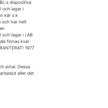
BL:s dispositiva
 och lagar i
n kär s k
a och har helt
gen
och lagar i i AB
lle finnas kvar
GARANTERAT! 1977
och avtal. Dessa
arbeslut eller det