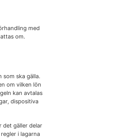
förhandling med
fattas om.
n som ska gälla.
n om vilken lön
egeln kan avtalas
gar, dispositiva
 det gäller delar
regler i lagarna