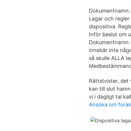
Dokumentnamn: G:
Lagar och regler 
dispositiva. Regl
Inför beslut om 
Dokumentnamn: G:
innebär inte någ
så skulle ALLA 
Medbestämmande
Rättstvister, det
kan till slut ham
vi i dagligt tal k
Ansoka om foral