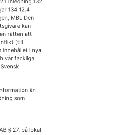
1 Inledning 132
gar 134 12.4
agen, MBL Den
etsgivare kan
en rätten att
likt (till
innehållet i nya
h vår fackliga
l Svensk
 information än
rdning som
AB § 27, på lokal