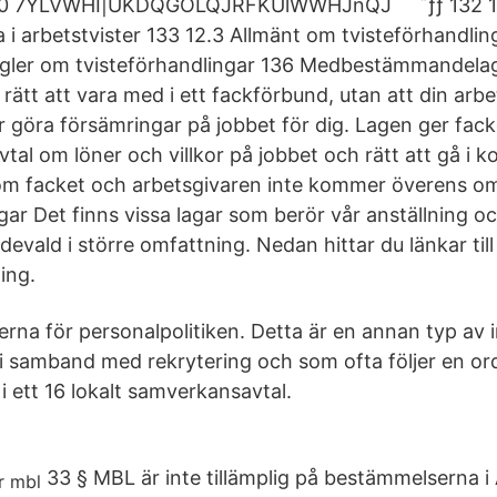
30 7YLVWHI|UKDQGOLQJRFKUlWWHJnQJ ˇ ˇ˝ƒƒ 132 12.
 i arbetstvister 133 12.3 Allmänt om tvisteförhandlin
egler om tvisteförhandlingar 136 Medbestämmandel
 rätt att vara med i ett fackförbund, utan att din arb
er göra försämringar på jobbet för dig. Lagen ger fack
tal om löner och villkor på jobbet och rätt att gå i konf
om facket och arbetsgivaren inte kommer överens om 
agar Det finns vissa lagar som berör vår anställning oc
devald i större omfattning. Nedan hittar du länkar til
ing.
njerna för personalpolitiken. Detta är en annan typ av
 samband med rekrytering och som ofta följer en o
 ett 16 lokalt samverkansavtal.
33 § MBL är inte tillämplig på bestämmelserna i 