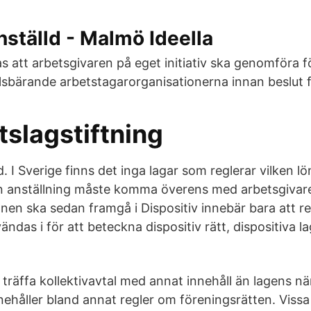
nställd - Malmö Ideella
as att arbetsgivaren på eget initiativ ska genomföra 
alsbärande arbetstagarorganisationerna innan beslut 
tslagstiftning
. I Sverige finns det inga lagar som reglerar vilken lö
n anställning måste komma överens med arbetsgivare
önen ska sedan framgå i Dispositiv innebär bara att r
ndas i för att beteckna dispositiv rätt, dispositiva la
t träffa kollektivavtal med annat innehåll än lagens när
ehåller bland annat regler om föreningsrätten. Vissa 