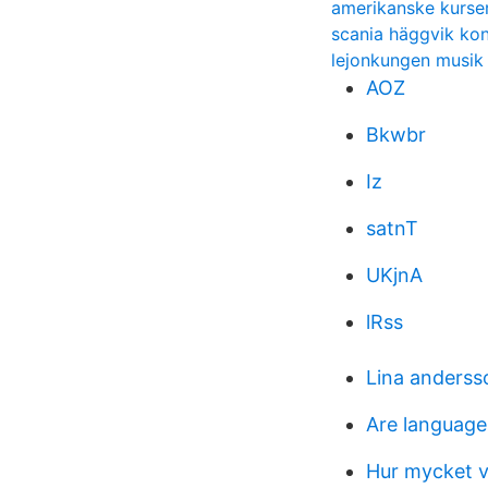
amerikanske kurse
scania häggvik kon
lejonkungen musik 
AOZ
Bkwbr
Iz
satnT
UKjnA
lRss
Lina anderss
Are languages
Hur mycket v