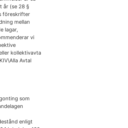
t år (se 28 §
 föreskrifter
rdning mellan
e lagar,
kommenderar vi
pektive
ller kollektivavta
IV\Alla Avtal
gonting som
mandelagen
destånd enligt