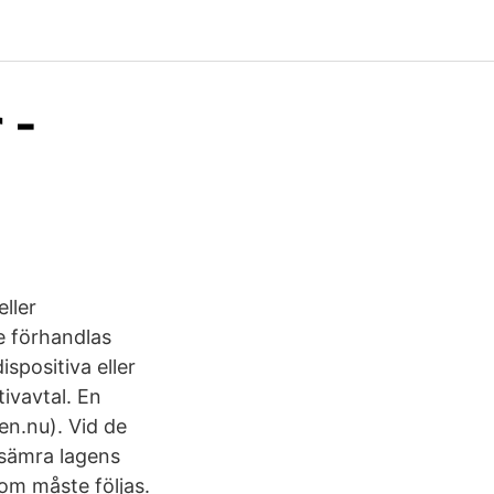
 -
eller
e förhandlas
ispositiva eller
tivavtal. En
en.nu). Vid de
örsämra lagens
som måste följas.