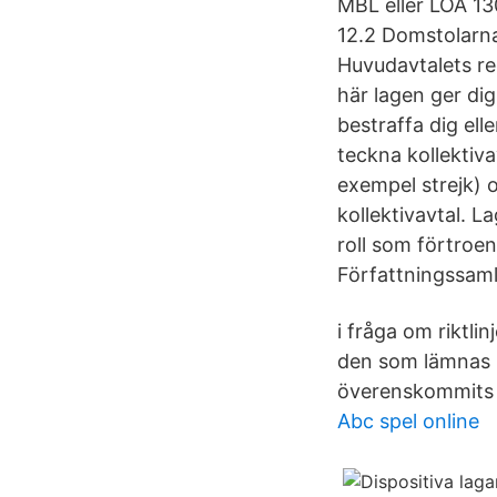
MBL eller LOA 1
12.2 Domstolarna
Huvudavtalets r
här lagen ger dig
bestraffa dig ell
teckna kollektivav
exempel strejk) 
kollektivavtal. L
roll som förtroen
Författningssaml
i fråga om riktli
den som lämnas i
överenskommits i
Abc spel online