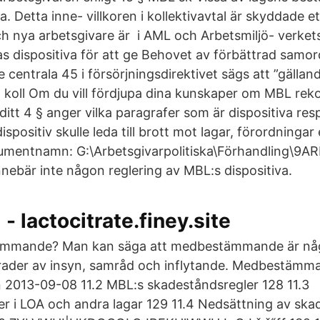
a. Detta inne- villkoren i kollektivavtal är skyddade et
h nya arbetsgivare är i AML och Arbetsmiljö- verkets
as dispositiva för att ge Behovet av förbättrad samo
entrala 45 i försörjningsdirektivet sägs att ”gälland
 koll Om du vill fördjupa dina kunskaper om MBL re
ditt 4 § anger vilka paragrafer som är dispositiva res
positiv skulle leda till brott mot lagar, förordningar e
mentnamn: G:\Arbetsgivarpolitiska\Förhandling\9ARK
innebär inte någon reglering av MBL:s dispositiva.
- lactocitrate.finey.site
ämmande? Man kan säga att medbestämmande är nå
grader av insyn, samråd och inflytande. Medbestäm
 2013-09-08 11.2 MBL:s skadeståndsregler 128 11.3
r i LOA och andra lagar 129 11.4 Nedsättning av ska