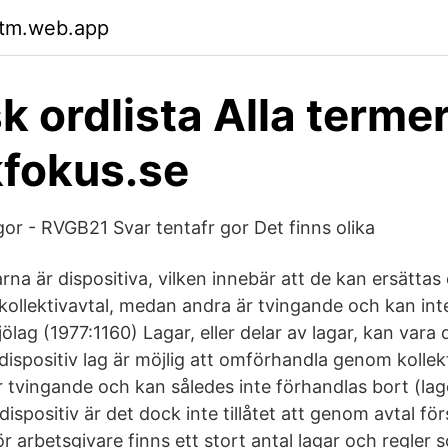
rtm.web.app
k ordlista Alla termer
kfokus.se
gor - RVGB21 Svar tentafr gor Det finns olika
arna är dispositiva, vilken innebär att de kan ersättas 
kollektivavtal, medan andra är tvingande och kan int
ölag (1977:1160) Lagar, eller delar av lagar, kan vara d
 dispositiv lag är möjlig att omförhandla genom kollek
är tvingande och kan således inte förhandlas bort (lag
r dispositiv är det dock inte tillåtet att genom avtal f
 arbetsgivare finns ett stort antal lagar och regler 