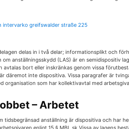
l
n intervarko greifswalder straße 225
gen delas in i två delar; informationsplikt och för
n om anställningsskydd (LAS) är en semidispositiv la
n avtalas bort eller inskränkas genom vissa förutbest
är däremot inte dispositiva. Vissa paragrafer är tvin
d organisation som har kollektivavtal med arbetsgiv
jobbet – Arbetet
 tidsbegränsad anställning är dispositiva och har he
rbetsgivaren enligt 15 § MBL sk Vissa av lagens bes