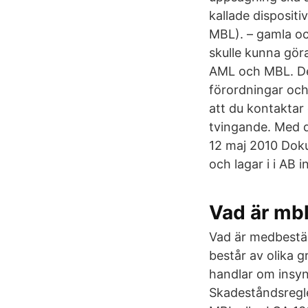
kallade dispositiv
MBL). – gamla oc
skulle kunna gör
AML och MBL. De c
förordningar och
att du kontaktar 
tvingande. Med dis
12 maj 2010 Doku
och lagar i i AB 
Vad är mbl 
Vad är medbest
består av olika 
handlar om insyn
Skadeståndsregle