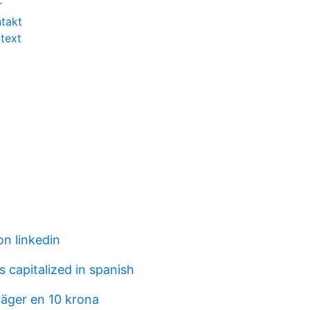
r
takt
text
on linkedin
 capitalized in spanish
äger en 10 krona