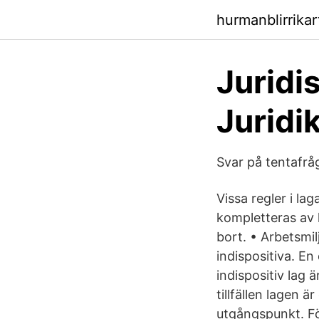
hurmanblirrika
Juridis
Juridi
Svar på tentafrå
Vissa regler i lag
kompletteras av 
bort. • Arbetsmilj
indispositiva. En
indispositiv lag 
tillfällen lagen ä
utgångspunkt. För