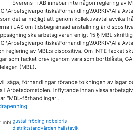
överens- i AB innebär inte någon reglering av M
\Arbetsgivarpolitiska\Förhandling\9ARKIV\Alla Avtal
som det är möjligt att genom kollektivavtal avvika frå
erna i LAS om tidsbegränsad anställning är dispositiv
uppsägning ska arbetsgivaren enligt 15 § MBL skriftli
\Arbetsgivarpolitiska\Förhandling\9ARKIV\Alla Avtal 
on reglering av MBL:s dispositiva. Om INTE facket sku
lagar som facket drev igenom vara som bortblåsta, 
lagen (MBL).
 vill säga, förhandlingar rörande tolkningen av lagar 
na i Arbetsdomstolen. Inflytande innan vissa arbetsgiv
allar "MBL-förhandlingar".
drapenning
gustaf fröding nobelpris
distriktstandvården hallstavik