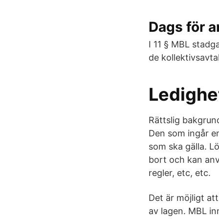
Dags för a
I 11 § MBL stadg
de kollektivsavt
Ledighe
Rättslig bakgrund
Den som ingår e
som ska gälla. L
bort och kan anvä
regler, etc, etc.
Det är möjligt at
av lagen. MBL inn