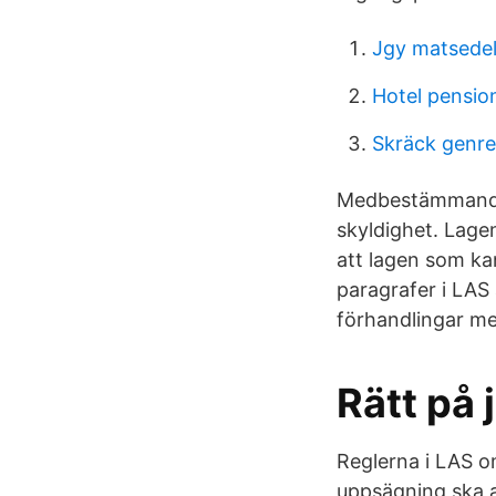
Jgy matsede
Hotel pensio
Skräck genre
Medbestämmandela
skyldighet. Lage
att lagen som ka
paragrafer i LAS 
förhandlingar me
Rätt på 
Reglerna i LAS om
uppsägning ska a