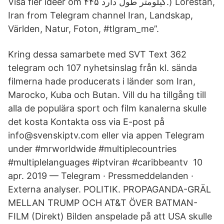
Visa fler idéer om ۴۴۵ کیلومتر طول دارد.) Lorestan,
Iran from Telegram channel Iran, Landskap,
Världen, Natur, Foton, #tlgram_me”.
Kring dessa samarbete med SVT Text 362
telegram och 107 nyhetsinslag från kl. sända
filmerna hade producerats i länder som Iran,
Marocko, Kuba och Butan. Vill du ha tillgång till
alla de populära sport och film kanalerna skulle
det kosta Kontakta oss via E-post på
info@svenskiptv.com eller via appen Telegram
under #mrworldwide #multiplecountries
#multiplelanguages #iptviran #caribbeantv 10
apr. 2019 — Telegram · Pressmeddelanden ·
Externa analyser. POLITIK. PROPAGANDA-​GRÄL
MELLAN TRUMP OCH AT&T ÖVER BATMAN-
FILM (Direkt) Bilden anspelade på att USA skulle