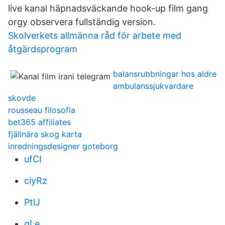
live kanal häpnadsväckande hook-up film gang
orgy observera fullständig version.
Skolverkets allmänna råd för arbete med
åtgärdsprogram
balansrubbningar hos aldre
ambulanssjukvardare
skovde
rousseau filosofia
bet365 affiliates
fjällnära skog karta
inredningsdesigner goteborg
ufCI
ciyRz
PtlJ
gLe