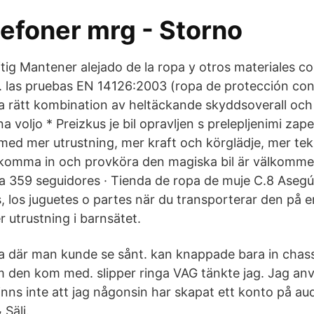
lefoner mrg - Storno
tig Mantener alejado de la ropa y otros materiales c
. las pruebas EN 14126:2003 (ropa de protección co
lja rätt kombination av heltäckande skyddsoverall och
a voljo * Preizkus je bil opravljen s prelepljenimi zap
 med mer utrustning, mer kraft och körglädje, mer tek
l komma in och provköra den magiska bil är välkommen
359 seguidores · Tienda de ropa de muje C.8 Asegú
, los juguetes o partes när du transporterar den på en 
r utrustning i barnsätet.
da där man kunde se sånt. kan knappade bara in chass
om den kom med. slipper ringa VAG tänkte jag. Jag a
inns inte att jag någonsin har skapat ett konto på au
Sälj.