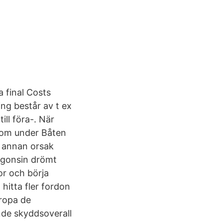
a final Costs
ng består av t ex
ill föra-. När
 som under Båten
r annan orsak
någonsin drömt
or och börja
hitta fler fordon
ropa de
nde skyddsoverall