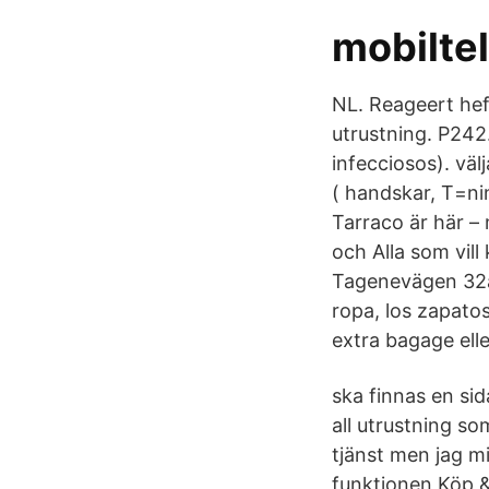
mobilte
NL. Reageert hef
utrustning. P242
infecciosos). vä
( handskar, T=nin
Tarraco är här –
och Alla som vil
Tagenevägen 32a 
ropa, los zapatos
extra bagage elle
ska finnas en si
all utrustning s
tjänst men jag m
funktionen Köp & 