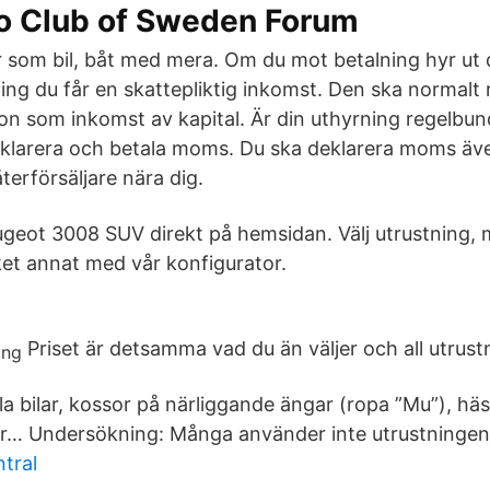
o Club of Sweden Forum
r som bil, båt med mera. Om du mot betalning hyr ut di
ng du får en skattepliktig inkomst. Den ska normalt r
on som inkomst av kapital. Är din uthyrning regelbu
klarera och betala moms. Du ska deklarera moms äve
terförsäljare nära dig.
geot 3008 SUV direkt på hemsidan. Välj utrustning, m
et annat med vår konfigurator.
Priset är detsamma vad du än väljer och all utrust
la bilar, kossor på närliggande ängar (ropa ”Mu”), häs
… Undersökning: Många använder inte utrustningen i 
ntral