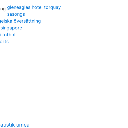
gleneagles hotel torquay
sasongs
gelska översättning
t singapore
i fotboll
orts
atistik umea