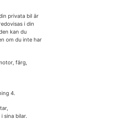
n privata bil är
edovisas i din
nden kan du
n om du inte har
otor, färg,
ning 4.
tar,
sina bilar.