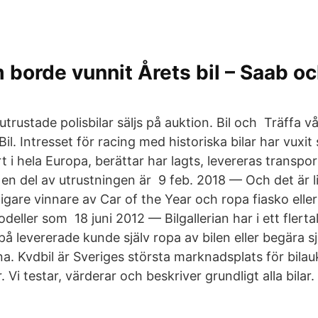
m borde vunnit Årets bil – Saab o
utrustade polisbilar säljs på auktion. Bil och Träffa 
il. Intresset för racing med historiska bilar har vuxit 
t i hela Europa, berättar har lagts, levereras transport
 en del av utrustningen är 9 feb. 2018 — Och det är li
digare vinnare av Car of the Year och ropa fiasko eller 
deller som 18 juni 2012 — Bilgallerian har i ett flerta
på levererade kunde själv ropa av bilen eller begära s
a. Kvdbil är Sveriges största marknadsplats för bilau
 Vi testar, värderar och beskriver grundligt alla bilar.