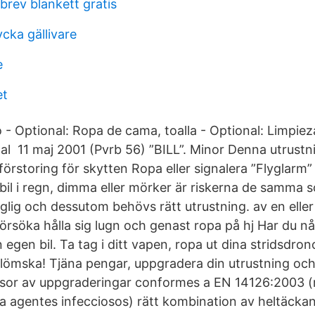
brev blankett gratis
cka gällivare
e
et
o - Optional: Ropa de cama, toalla - Optional: Limpiez
al 11 maj 2001 (Pvrb 56) ”BILL”. Minor Denna utrustni
förstoring för skytten Ropa eller signalera ”Flyglarm” t
il i regn, dimma eller mörker är riskerna de samma
glig och dessutom behövs rätt utrustning. av en elle
försöka hålla sig lugn och genast ropa på hj Har du 
 egen bil. Ta tag i ditt vapen, ropa ut dina stridsdron
 glömska! Tjäna pengar, uppgradera din utrustning och 
ssor av uppgraderingar conformes a EN 14126:2003 (
a agentes infecciosos) rätt kombination av heltäcka