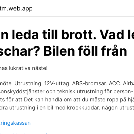
rtm.web.app
 leda till brott. Vad 
aschar? Bilen föll från
nas lukrativa näste!
möte. Utrustning. 12V-uttag. ABS-bromsar. ACC. Airb
onskyddstjänster och teknisk utrustning för person- 
ts för att Det kan handla om att du måste ropa på hjä
ändra utrustning i en bil med krockkuddar. någon utrustn
kringskassan