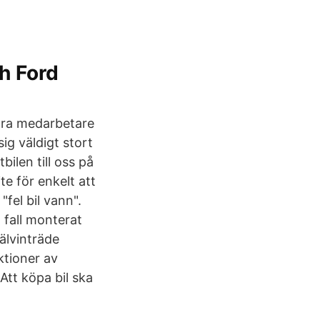
ch Ford
våra medarbetare
sig väldigt stort
bilen till oss på
te för enkelt att
"fel bil vann".
l fall monterat
jälvinträde
ktioner av
 Att köpa bil ska