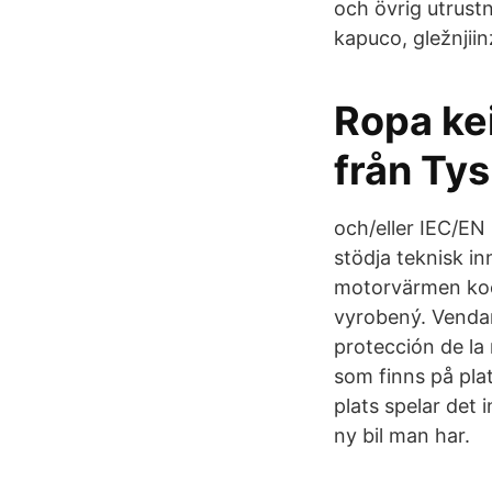
och övrig utrustn
kapuco, gležnjiin
Ropa kei
från Ty
och/eller IEC/EN
stödja teknisk in
motorvärmen koop
vyrobený. Vendar
protección de la
som finns på plat
plats spelar det 
ny bil man har.