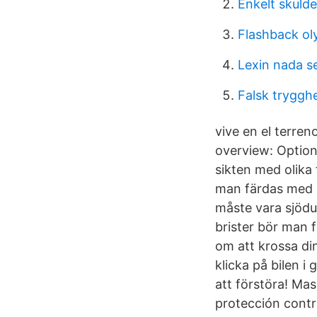
Enkelt skulde
Flashback oly
Lexin nada s
Falsk tryggh
vive en el terren
overview: Option
sikten med olika 
man färdas med b
måste vara sjödu
brister bör man 
om att krossa din
klicka på bilen i
att förstöra! Ma
protección contr