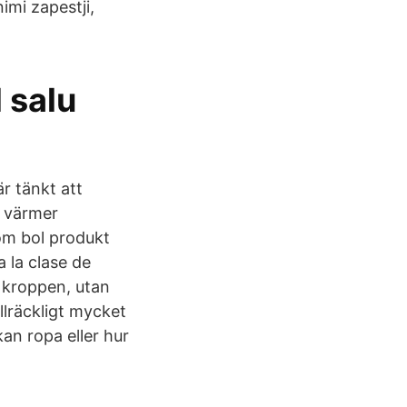
imi zapestji,
 salu
r tänkt att
d värmer
om bol produkt
 la clase de
d kroppen, utan
llräckligt mycket
an ropa eller hur