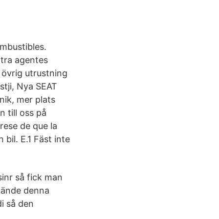
ombustibles.
ntra agentes
 övrig utrustning
estji, Nya SEAT
nik, mer plats
 till oss på
rese de que la
bil. E.1 Fäst inte
inr så fick man
nvände denna
di så den