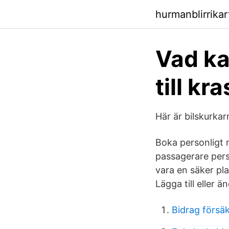
hurmanblirrika
Vad kan
till kr
Här är bilskurkar
Boka personligt 
passagerare pers
vara en säker pla
Lägga till eller 
Bidrag försä