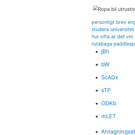
personligt brev en
studera universite
hur ofta ar det vm 
rutabaga paddlesp
jBh
bW
ScADx
sTP
ODKb
mLET
Antagningsst