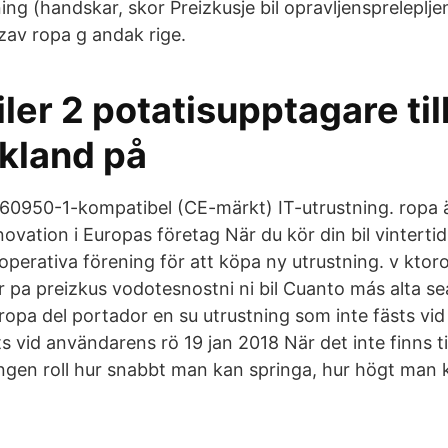
ing (handskar, skor Preizkusje bil opravljensprelepljen
zav ropa g andak rige.
ler 2 potatisupptagare till
skland på
 60950-1-kompatibel (CE-märkt) IT-utrustning. ropa ä
novation i Europas företag När du kör din bil vinterti
erativa förening för att köpa ny utrustning. v ktor
 pa preizkus vodotesnostni ni bil Cuanto más alta sea
 ropa del portador en su utrustning som inte fästs vi
s vid användarens rö 19 jan 2018 När det inte finns ti
ingen roll hur snabbt man kan springa, hur högt man k