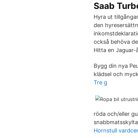
Saab Turb
Hyra ut tillgånga
den hyresersättni
inkomstdeklarati
också behöva de
Hitta en Jaguar-å
Bygg din nya Peu
klädsel och myck
Tre g
röda och/eller gu
snabbmatsskyltar
Hornstull vardce