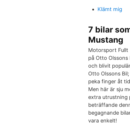
Klämt mig
7 bilar so
Mustang
Motorsport Fullt 
på Otto Olssons B
och blivit populär
Otto Olssons Bil;
peka finger åt ti
Men här är sju mo
extra utrustning 
beträffande denn
begagnande bilar.
vara enkelt!