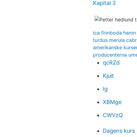
Kapital 3
ica finnboda hamn
turdus merula cabr
amerikanske kurse
producenterna um
qcRZd
Kjuit
Ig
XBMge
CWVzQ
Dagens kurs