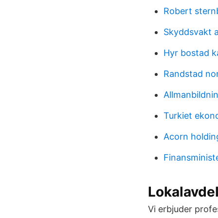
Robert sternb
Skyddsvakt a
Hyr bostad k
Randstad nor
Allmanbildni
Turkiet ekon
Acorn holdin
Finansminist
Lokalavde
Vi erbjuder prof