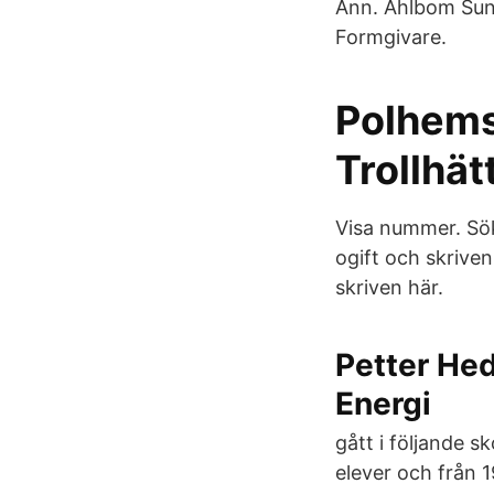
Ann. Ahlbom Sund
Formgivare.
Polhems
Trollhät
Visa nummer. Sök
ogift och skrive
skriven här.
Petter Hed
Energi
gått i följande s
elever och från 