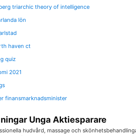
erg triarchic theory of intelligence
rlanda lön
arlstad
th haven ct
ng quiz
omi 2021
gs
er finansmarknadsminister
lningar Unga Aktiesparare
essionella hudvård, massage och skönhetsbehandlinga