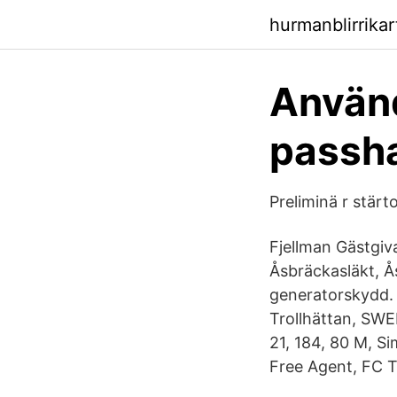
hurmanblirrika
Använd
passh
Preliminä r stär
Fjellman Gästgiv
Åsbräckasläkt, Å
generatorskydd. 
Trollhättan, SWE
21, 184, 80 M, S
Free Agent, FC T