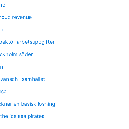
ine
roup revenue
om
ektör arbetsuppgifter
ockholm söder
en
evansch i samhället
esa
knar en basisk lösning
 the ice sea pirates