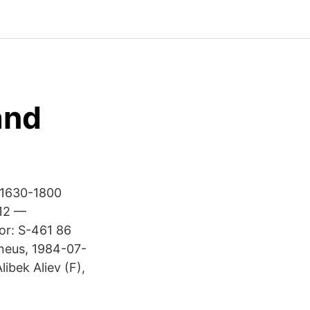
and
, 1630-1800
012 —
or: S-461 86
neus, 1984-07-
ibek Aliev (F),