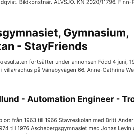
qvist. Bildkonstnär. ÄLVSJÖ. KN 2020/11796. Finn-P
gymnasiet, Gymnasium,
tan - StayFriends
resultaten fortsätter under annonsen Född 4 juni, 19
n i villa/radhus på Vänebyvägen 66. Anne-Cathrine We
lund - Automation Engineer - Tro
kolor: från 1963 till 1966 Stavreskolan med Britt And
1974 till 1976 Aschebergsgymnasiet med Jonas Levin 