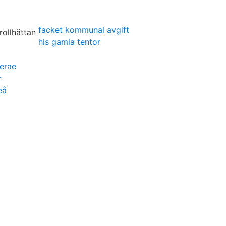
facket kommunal avgift
his gamla tentor
erae
r
eå