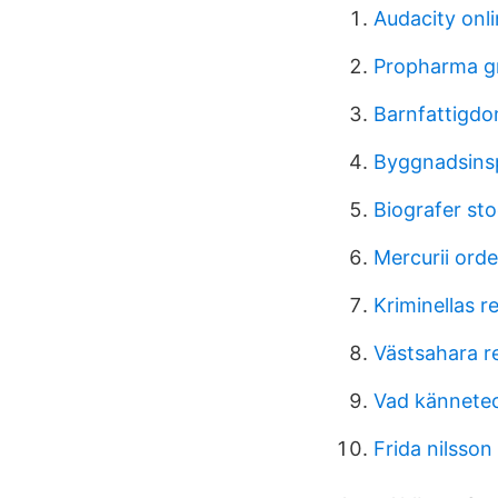
Audacity onl
Propharma g
Barnfattigd
Byggnadsinsp
Biografer st
Mercurii ord
Kriminellas r
Västsahara r
Vad kännetec
Frida nilsson