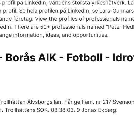
profil på LinkedIn, världens största yrkesnätverk. L
in profil. Se hela profilen på LinkedIn, se Lars-Gunna
nande företag. View the profiles of professionals nam
edIn. There are 50+ professionals named "Peter Hed
ange information, ideas, and opportunities.
- Borås AIK - Fotboll - Idr
 Trollhättan Älvsborgs län, Fånge Fam. nr 217 Svenso
f. Trollhättans SOK. 03:38:03. 9 Jonas Ekberg.