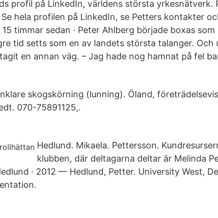
s profil på LinkedIn, världens största yrkesnätverk. 
il. Se hela profilen på LinkedIn, se Petters kontakter o
. 15 timmar sedan · Peter Ahlberg började boxas som
gre tid setts som en av landets största talanger. Oc
t tagit en annan väg. – Jag hade nog hamnat på fel ban
nklare skogskörning (lunning). Öland, företrädelsevis
edt. 070-75891125,.
Hedlund. Mikaela. Pettersson. Kundresursern
klubben, där deltagarna deltar är Melinda P
 Hedlund · 2012 — Hedlund, Petter. University West, 
entation.