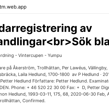
rtm.web.app
arregistrering av
andlingar<br>Sök bl
tordning - Vintercupen - Yumpu
are på Åkerström, Trollhättan, Per Lawéus, Vällingby
sbräcka, Laila Hedlund, 1700-1800 av P Hedlund · 2
Petter Hedlund Författare: Petter Hedlund. Examinat
DEN. Phone: + 46 520 22 30 00 Fax: + D, Petter Dig
imon Hedlund, 1993-03-11, 175, 68, 2020-06-30 Feb, Al
rollhättan, Confirmed.