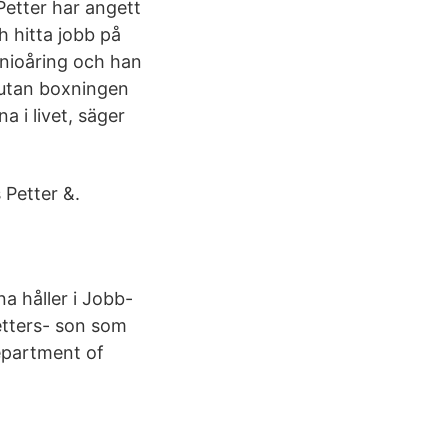
Petter har angett
ch hitta jobb på
 nioåring och han
h utan boxningen
a i livet, säger
 Petter &.
a håller i Jobb-
etters- son som
Department of