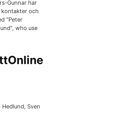
ars-Gunnar har
rs kontakter och
ed "Peter
lund", who use
ottOnline
n Hedlund, Sven