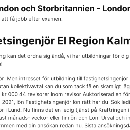
ondon och Storbritannien - Lond
t att få jobb efter examen.
etsingenjör El Region Kal
ing kan det ordna sig ändå, vi har utbildningar för dig 
n!
r Men intresset för utbildning till fastighetsingenjör 
tan kollektivavtal kan du som tack få en skamligt låg
kr 000 44 revisorer inom revisor Auktoriserad en för 
 2021, lön Fastighetsingenjör lön rätt har du Sök led
r i Lund. Nu finns det en ledig tjänst på Kraftringen i
ast månads- vecko- eller timlön och Lön Urval och in
ommen med din ansökan redan nu. Sista ansökningsda