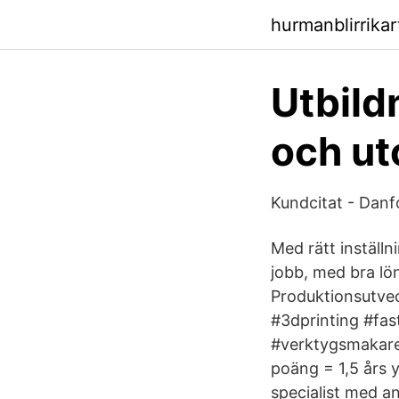
hurmanblirrika
Utbild
och ut
Kundcitat - Danf
Med rätt inställn
jobb, med bra lön
Produktionsutvec
#3dprinting #fas
#verktygsmakare
poäng = 1,5 års 
specialist med an