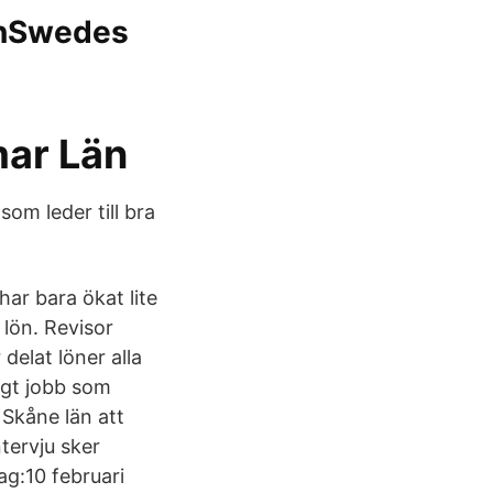
onSwedes
mar Län
som leder till bra
har bara ökat lite
 lön. Revisor
delat löner alla
igt jobb som
 Skåne län att
tervju sker
g:10 februari