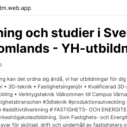
rtm.web.app
ning och studier i Sve
omlands - YH-utbild
o
ing kan det ordna sig ändå, vi har utbildningar för dig 
! • 3D-teknik • Fastighetsingenjör • Kvalificerad 3D-
kling • Verktygsteknik Välkommen till Campus Värna
tighetsbranschen #3dteknik #produktionsutveckling
 #additivtillverkning # FASTIGHETS- OCH ENERGIT
yrkeshögskoleutbildning. Som Fastighets- och Energit
svar för skötsel, drift och underhåll av fastigheters o