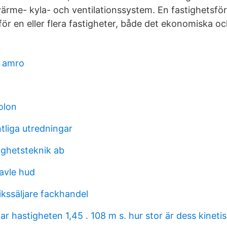
värme- kyla- och ventilationssystem. En fastighetsför
ör en eller flera fastigheter, både det ekonomiska oc
n amro
olon
ntliga utredningar
ighetsteknik ab
avle hud
ikssäljare fackhandel
ar hastigheten 1,45 . 108 m s. hur stor är dess kineti