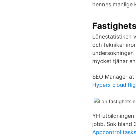
hennes manlige 
Fastighet
Lönestatistiken 
och tekniker ino
undersökningen b
mycket tjänar en
SEO Manager at M
Hyperx cloud fli
YH-utbildningen D
jobb. Sök bland 
Appcontrol task