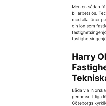
Men en sådan få 
bli arbetslös. Te
med alla löner p
din lön som fasti
fastighetsingenj
fastighetsingenjö
Harry O
Fastighe
Teknisk
Båda via Norska 
genomsnittliga l
Göteborgs kyrkliga