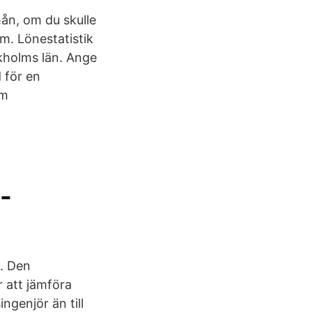
mån, om du skulle
m. Lönestatistik
ckholms län. Ange
 för en
om
-
e. Den
r att jämföra
ngenjör än till