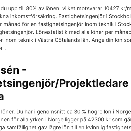
du upp till 80% av lönen, vilket motsvarar 10427 kr/
ckna inkomstförsäkring. Fastighetsingenjör i Stockhol
er månad för en fastighetsingenjör inom teknik i Sto
ghetsingenjör. Lönestatistik med alla löner per månad
ör inom teknik i Västra Götalands län. Ange din lön s
r .
lsén -
tsingenjör/Projektledare 
a
löner. Du har i genomsnitt ca 30 % högre lön i Norg
önen för alla yrken i Norge ligger på 42300 kr som gå
 samfällighet gav lägre lön till en kvinnlig fastighetsi