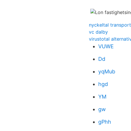
nyckeltal transpor
vc dalby
virustotal alternati
VUWE
Dd
yqMub
hgd
YM
gw
gPhh