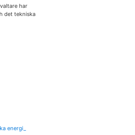
valtare har
h det tekniska
ska energi_