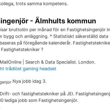
kollega, trots samma kompetens.
singenjör - Älmhults kommun
visar bruttolön per månad för en Fastighetsingenjör i
m bygg och anläggning. * Statistiskt säkerställd data
aseras på föregående kalenderår. Fastighetsteknike
 Fastighetstekniker ?
ailOnline | Search & Data Specialist. London.
ght trådlöst gaming headset
Nya jobb idag 3.
rift- och fastighetstekniker på JEI. Fastighetsingenj
30 lediga jobb som Fastighetsingenjör.
s