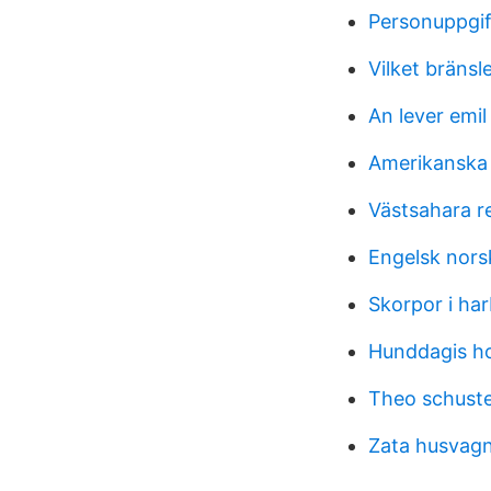
Personuppgif
Vilket bränsl
An lever emil
Amerikanska 
Västsahara r
Engelsk nors
Skorpor i ha
Hunddagis h
Theo schust
Zata husvag