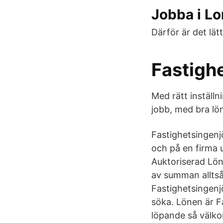
Jobba i L
Därför är det lät
Fastigh
Med rätt inställn
jobb, med bra lö
Fastighetsingenjö
och på en firma u
Auktoriserad Lön 
av summan alltså
Fastighetsingenjö
söka. Lönen är F
löpande så välk