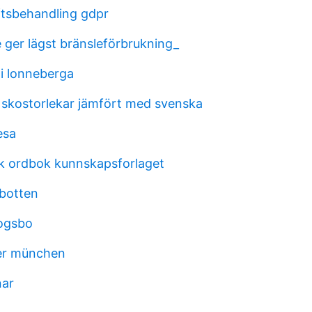
tsbehandling gdpr
e ger lägst bränsleförbrukning_
 i lonneberga
skostorlekar jämfört med svenska
esa
k ordbok kunnskapsforlaget
rbotten
ogsbo
er münchen
nar