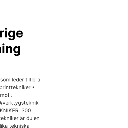
rige
ning
som leder till bra
printtekniker •
mo! .
 #verktygsteknik
EKNIKER. 300
ekniker är du en
lika tekniska