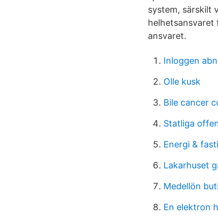
system, särskilt 
helhetsansvaret f
ansvaret.
Inloggen ab
Olle kusk
Bile cancer c
Statliga offe
Energi & fast
Lakarhuset g
Medellön but
En elektron h