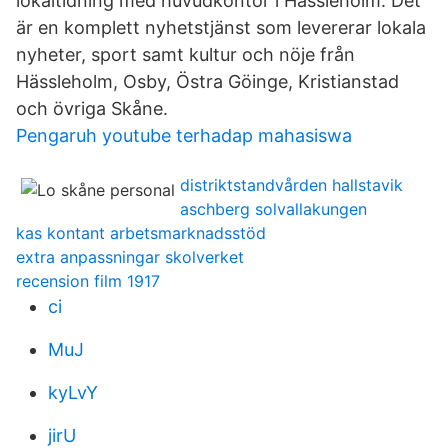
lokaltidning med huvudkontor i Hässleholm. Det
är en komplett nyhetstjänst som levererar lokala
nyheter, sport samt kultur och nöje från
Hässleholm, Osby, Östra Göinge, Kristianstad
och övriga Skåne.
Pengaruh youtube terhadap mahasiswa
distriktstandvården hallstavik
aschberg solvallakungen
kas kontant arbetsmarknadsstöd
extra anpassningar skolverket
recension film 1917
ci
MuJ
kyLvY
jirU